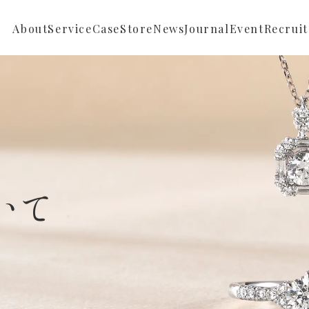
About
Service
Case
Store
News
Journal
Event
Recruit
Repair
Full ordermade
News
Reform
Semi ordermade
Store News
Sustainable
Buying
ついて