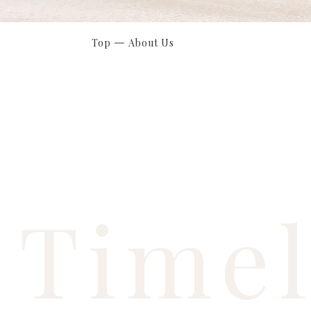
Top
About Us
Timel