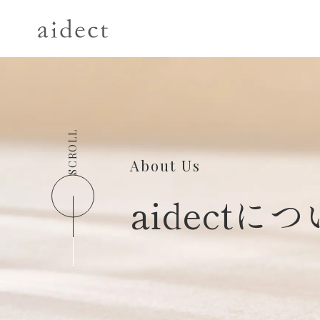
SCROLL
About Us
aidectに