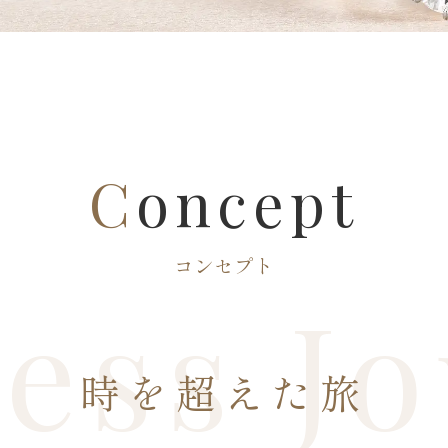
C
oncept
コンセプト
ess J
時を超えた旅