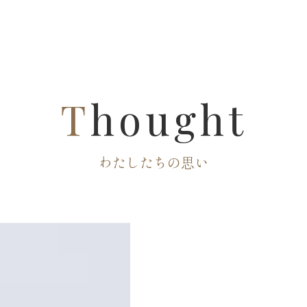
T
hought
わたしたちの思い