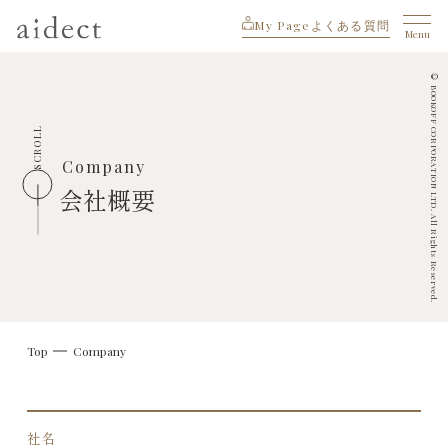
My Page
よくある質問
Menu
© BOOKOFF CORPORATION LTD. All Rights Reserved.
SCROLL
Company
会社概要
Top
Company
社名