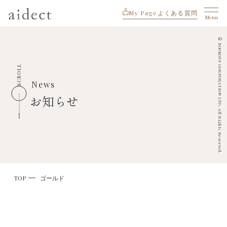
My Page
よくある質問
Menu
© BOOKOFF CORPORATION LTD. All Rights Reserved.
SCROLL
News
お知らせ
TOP
ゴールド