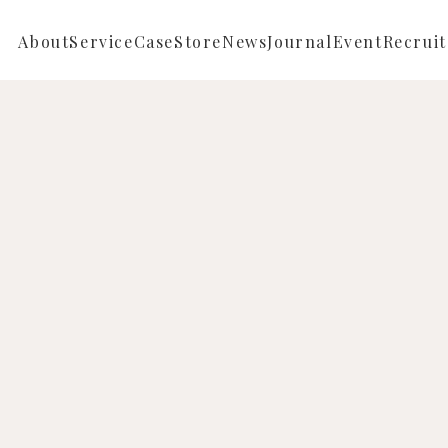
About
Service
Case
Store
News
Journal
Event
Recruit
Repair
Full ordermade
News
Reform
Semi ordermade
Store News
Sustainable
Buying