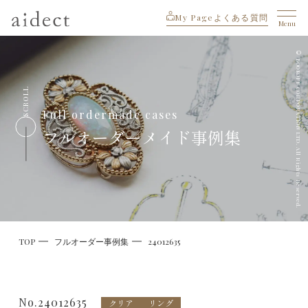
My Page
よくある質問
Menu
© BOOKOFF CORPORATION LTD. All Rights Reserved.
SCROLL
Full ordermade cases
フルオーダーメイド事例集
TOP
フルオーダー事例集
24012635
No.24012635
クリア
リング