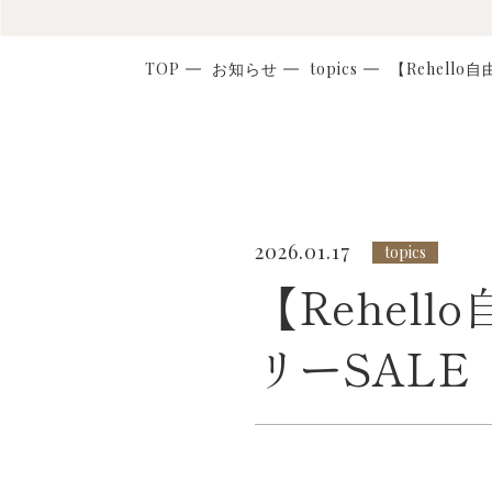
TOP
お知らせ
topics
【Rehell
2026.01.17
topics
【Rehel
リーSALE