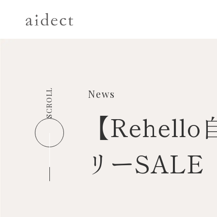
SCROLL
News
【Rehel
リーSALE