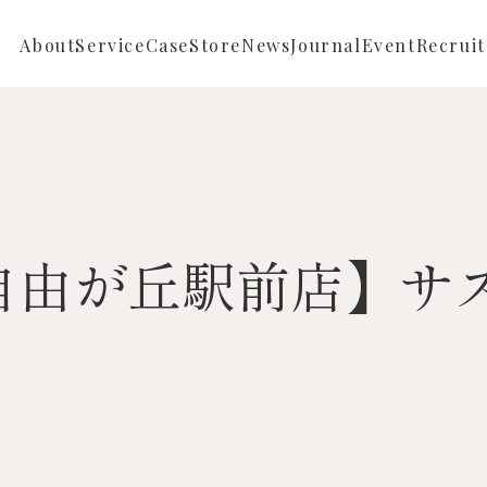
About
Service
Case
Store
News
Journal
Event
Recruit
Repair
Full ordermade
News
Reform
Semi ordermade
Store News
Sustainable
lo自由が丘駅前店】
Buying