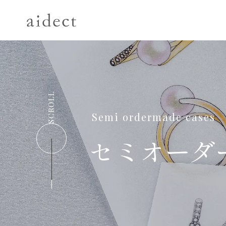
SCROLL
Semi ordermade cases
セミオーダ