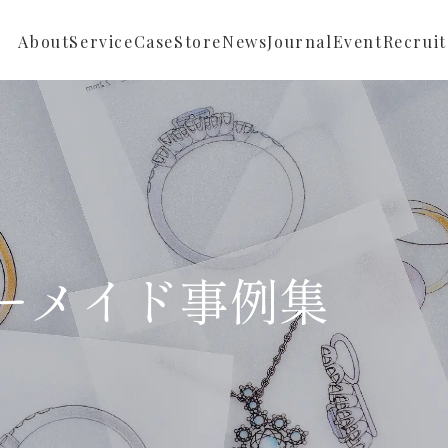
About
Service
Case
Store
News
Journal
Event
Recruit
Repair
Full ordermade
News
Reform
Semi ordermade
Store News
Sustainable
Buying
ーメイド事例集