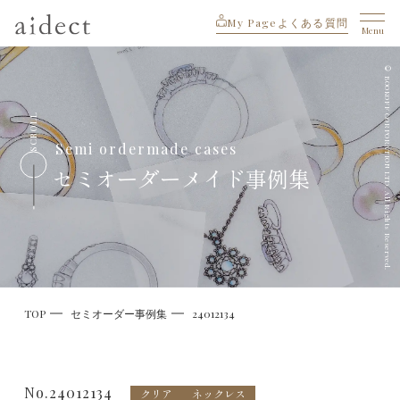
My Page
よくある質問
Menu
© BOOKOFF CORPORATION LTD. All Rights Reserved.
SCROLL
Semi ordermade cases
セミオーダーメイド事例集
TOP
セミオーダー事例集
24012134
No.24012134
クリア
ネックレス