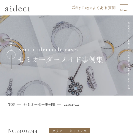
My Page
よくある質問
Menu
© BOOKOFF CORPORATION LTD. All Rights Reserved.
SCROLL
Semi ordermade cases
セミオーダーメイド事例集
TOP
セミオーダー事例集
24012744
No.24012744
クリア
ネックレス