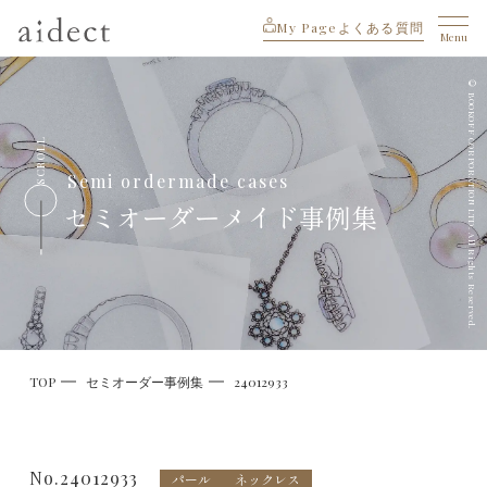
My Page
よくある質問
Menu
© BOOKOFF CORPORATION LTD. All Rights Reserved.
SCROLL
Semi ordermade cases
セミオーダーメイド事例集
TOP
セミオーダー事例集
24012933
No.24012933
パール
ネックレス