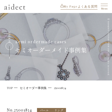
My Page
よくある質問
Menu
© BOOKOFF CORPORATION LTD. All Rights Reserved.
SCROLL
Semi ordermade cases
セミオーダーメイド事例集
TOP
セミオーダー事例集
25001834
No.25001834
パール
リング