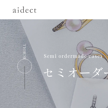
SCROLL
Semi ordermade cases
セミオーダ