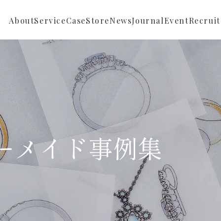
About
Service
Case
Store
News
Journal
Event
Recruit
Repair
Full ordermade
News
Reform
Semi ordermade
Store News
Sustainable
Buying
ーメイド事例集