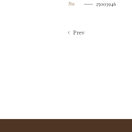
No
25003946
Prev