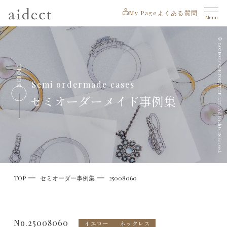
My Page
よくある質問
Menu
© BOOKOFF CORPORATION LTD. All Rights Reserved.
SCROLL
Semi ordermade cases
セミオーダーメイド事例集
TOP
セミオーダー事例集
25008060
No.25008060
イエロー
ネックレス