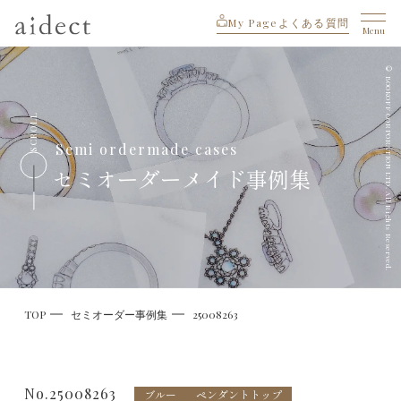
My Page
よくある質問
Menu
© BOOKOFF CORPORATION LTD. All Rights Reserved.
SCROLL
Semi ordermade cases
セミオーダーメイド事例集
TOP
セミオーダー事例集
25008263
No.25008263
ブルー
ペンダントトップ