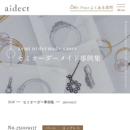
My Page
よくある質問
Menu
© BOOKOFF CORPORATION LTD. All Rights Reserved.
SCROLL
Semi ordermade cases
セミオーダーメイド事例集
TOP
セミオーダー事例集
25009137
No.25009137
パール
ネックレス