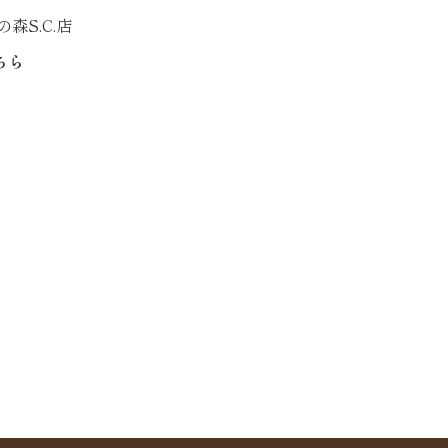
森S.C.店
ちら