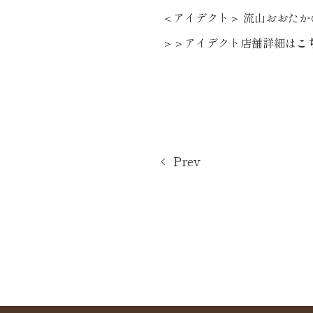
＜アイデクト＞ 流山おおたかの
＞＞アイデクト店舗詳細は
こ
Prev