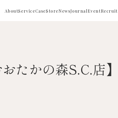
About
Service
Case
Store
News
Journal
Event
Recruit
Repair
Full ordermade
News
Reform
Semi ordermade
Store News
Sustainable
おたかの森S.C.店
Buying