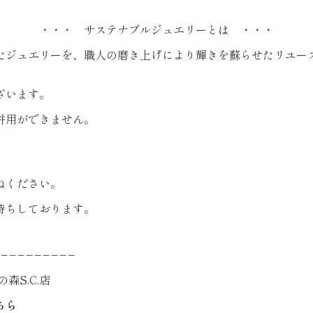
・・・ サステナブルジュエリーとは ・・・
たジュエリーを、職人の磨き上げにより輝きを蘇らせたリユー
ざいます。
併用ができません。
ねください。
待ちしております。
−−−−−−−−−
森S.C.店
ちら