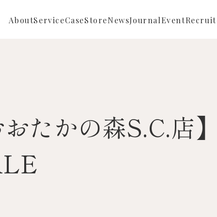
About
Service
Case
Store
News
Journal
Event
Recruit
Repair
Full ordermade
News
Reform
Semi ordermade
Store News
Sustainable
おおたかの森S.C.店
Buying
LE