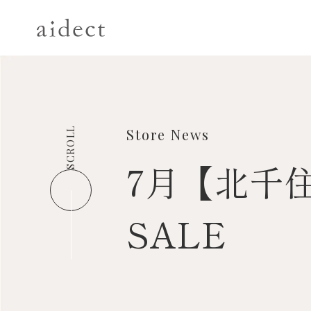
SCROLL
Store News
7月【北千
SALE