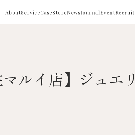
About
Service
Case
Store
News
Journal
Event
Recruit
Repair
Full ordermade
News
Reform
Semi ordermade
Store News
Sustainable
住マルイ店】ジュエ
Buying