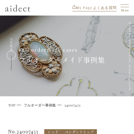
My Page
よくある質問
Menu
© BOOKOFF CORPORATION LTD. All Rights Reserved.
SCROLL
Full ordermade cases
フルオーダーメイド事例集
TOP
フルオーダー事例集
24007433
No.24007433
レッド
ペンダントトップ