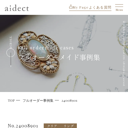
My Page
よくある質問
Menu
© BOOKOFF CORPORATION LTD. All Rights Reserved.
SCROLL
Full ordermade cases
フルオーダーメイド事例集
TOP
フルオーダー事例集
24008901
No.24008901
クリア
リング