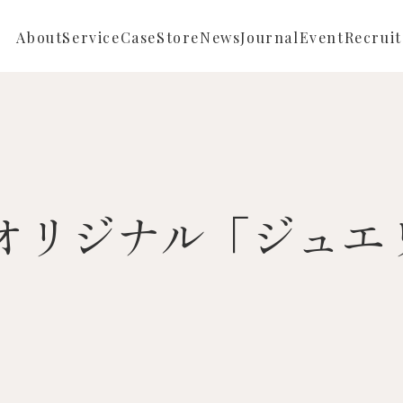
About
Service
Case
Store
News
Journal
Event
Recruit
Repair
Full ordermade
News
Reform
Semi ordermade
Store News
Sustainable
オリジナル「ジュエ
Buying