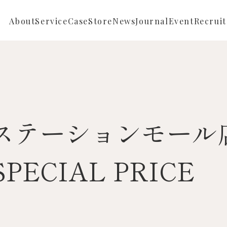
About
Service
Case
Store
News
Journal
Event
Recruit
Repair
Full ordermade
News
Reform
Semi ordermade
Store News
Sustainable
ステーションモール
Buying
ECIAL PRICE