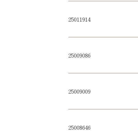
25011914
25009086
25009009
25008646