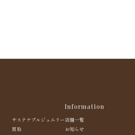
Information
店舗一覧
サステナブルジュエリー
お知らせ
買取