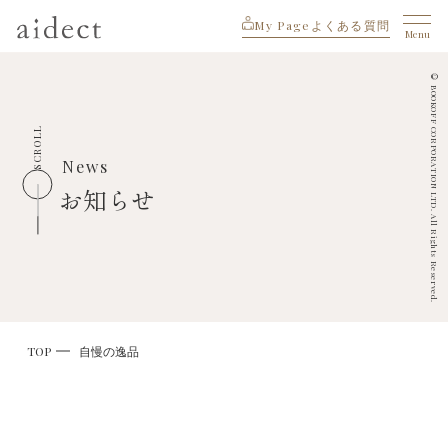
My Page
よくある質問
Menu
© BOOKOFF CORPORATION LTD. All Rights Reserved.
SCROLL
News
お知らせ
TOP
自慢の逸品